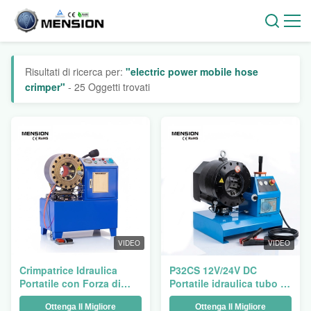
Risultati di ricerca per:
"electric power mobile hose
crimper"
- 25 Oggetti trovati
VIDEO
VIDEO
Crimpatrice Idraulica
P32CS 12V/24V DC
Portatile con Forza di
Portatile idraulica tubo di
Crimpatura di 500T,
crimping Machine, 1/4 "a
Ottenga Il Migliore
Ottenga Il Migliore
Intervallo di Crimpatura
2" Heavy Duty Mobile