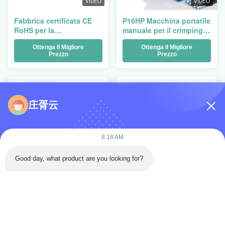
VIDEO
VIDEO
Fabbrica certificata CE
P16HP Macchina portatile
RoHS per la
manuale per il crimping
manipolazione del tubo
del tubo idraulico con
Ottenga Il Migliore
Ottenga Il Migliore
idraulico
150 T di forza di crimping
Prezzo
Prezzo
e da 1/4" a 1" di
autonomia per le
riparazioni in loco
庄胥云
8:18 AM
Good day, what product are you looking for?
VIDEO
VIDEO
P16HP Macchina portatile
P16HP Macchina portatile
manuale per il crimping
manuale per il crimping
del tubo idraulico con
del tubo idraulico con
Ottenga Il Migliore
Ottenga Il Migliore
150 T di forza di crimping
150 T di forza di crimping
Prezzo
Prezzo