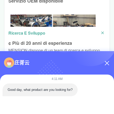
Servizio OEM disponibile
¢ macchine per il taglio del tornio CNC
Ricerca E Sviluppo
¢ Più di 20 anni di esperienza
MENSION dispone di un team di ricerca e sviluppo
professionale con più di 20 anni di esperienza nel
庄胥云
settore idraulico
4:11 AM
Good day, what product are you looking for?
Casa.
Prodotti
Video
Su di noi
Visita alla fabbrica
Controllo della qualità
Contattaci
FAQ