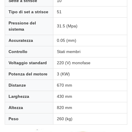
Sette a strisce
10
Tipo di set a strisce
51
Pressione del
31.5 (Mpa)
sistema
Accuratezza
0.05 (mm)
Controllo
Stati membri
Voltaggio standard
220 (V) monofase
Potenza del motore
3 (KW)
Distanze
670 mm
Larghezza
430 mm
Altezza
820 mm
Peso
260 (kg)