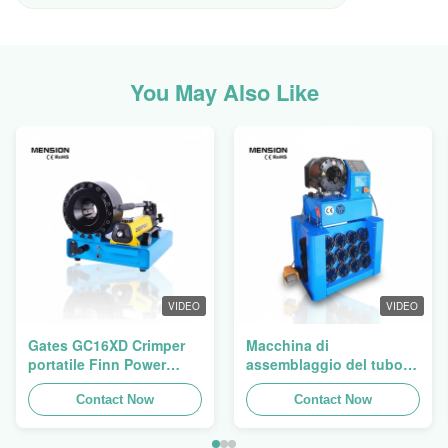
You May Also Like
VIDEO
VIDEO
Gates GC16XD Crimper
Macchina di
portatile Finn Power
assemblaggio del tubo
P16HP Crimper manuale
idraulico, macchina di
per cavi idraulici in
Contact Now
frenatura del tubo,
Contact Now
vendita
manifattura del tubo Finn
Power Swager