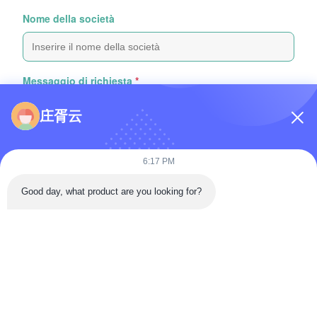
Nome della società
Messaggio di richiesta
*
庄胥云
6:17 PM
Good day, what product are you looking for?
Attachare file
Selezionare i file
Puoi caricare fino a 5 file e ogni file può avere una dimensione
massima di 10 MB
Invio