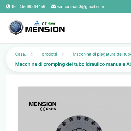
86--15666364456
winnertina50@gmail.com
Casa.
prodotti
Macchina di piegatura del tubo
Macchina di cromping del tubo idraulico manuale 