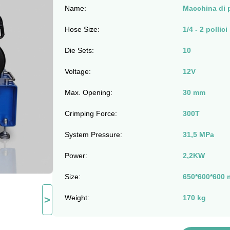
Name:
Macchina di p
Hose Size:
1/4 - 2 pollici
Die Sets:
10
Voltage:
12V
Max. Opening:
30 mm
Crimping Force:
300T
System Pressure:
31,5 MPa
Power:
2,2KW
Size:
650*600*600
Weight:
170 kg
>