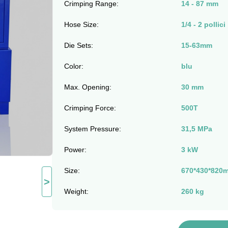
Crimping Range:
14 - 87 mm
Hose Size:
1/4 - 2 pollici
Die Sets:
15-63mm
Color:
blu
Max. Opening:
30 mm
Crimping Force:
500T
System Pressure:
31,5 MPa
Power:
3 kW
Size:
670*430*820
>
Weight:
260 kg