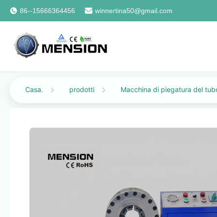
86--15666364456
winnertina50@gmail.com
Casa.
prodotti
Macchina di piegatura del tubo