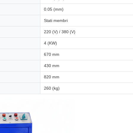
0.05 (mm)
Stati membri
220 (V) / 380 (V)
4 (KW)
670 mm
430 mm
820 mm
260 (kg)