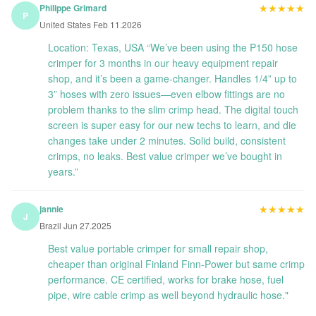
★★★★★
★★★★★
Philippe Grimard
P
United States Feb 11.2026
Location: Texas, USA “We’ve been using the P150 hose
crimper for 3 months in our heavy equipment repair
shop, and it’s been a game-changer. Handles 1/4” up to
3” hoses with zero issues—even elbow fittings are no
problem thanks to the slim crimp head. The digital touch
screen is super easy for our new techs to learn, and die
changes take under 2 minutes. Solid build, consistent
crimps, no leaks. Best value crimper we’ve bought in
years.”
★★★★★
★★★★★
jannie
J
Brazil Jun 27.2025
Best value portable crimper for small repair shop,
cheaper than original Finland Finn-Power but same crimp
performance. CE certified, works for brake hose, fuel
pipe, wire cable crimp as well beyond hydraulic hose."