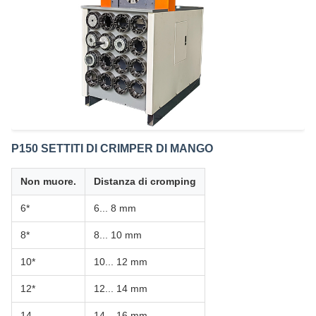
P150 SETTITI DI CRIMPER DI MANGO
Non muore.
Distanza di cromping
6*
6... 8 mm
8*
8... 10 mm
10*
10... 12 mm
12*
12... 14 mm
14
14... 16 mm