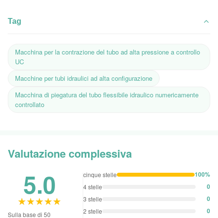
Tag
Macchina per la contrazione del tubo ad alta pressione a controllo
UC
Macchine per tubi idraulici ad alta configurazione
Macchina di piegatura del tubo flessibile idraulico numericamente
controllato
Valutazione complessiva
5.0
100%
cinque stelle
0
4 stelle
★★★★★
★★★★★
0
3 stelle
0
2 stelle
Sulla base di 50