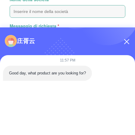
Messaggio di richiesta
*
庄胥云
11:57 PM
Good day, what product are you looking for?
Attachare file
Selezionare i file
Puoi caricare fino a 5 file e ogni file può avere una dimensione
massima di 10 MB
Invio