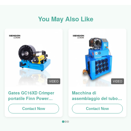
You May Also Like
VIDEO
VIDEO
Gates GC16XD Crimper
Macchina di
portatile Finn Power
assemblaggio del tubo
P16HP Crimper manuale
idraulico, macchina di
per cavi idraulici in
Contact Now
frenatura del tubo,
Contact Now
vendita
manifattura del tubo Finn
Power Swager