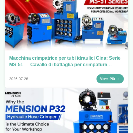
Macchina crimpatrice per tubi idraulici Cina: Serie
MS-51 — Cavallo di battaglia per crimpature
gravose per officine professionali.
Vista Più
2026-07-28