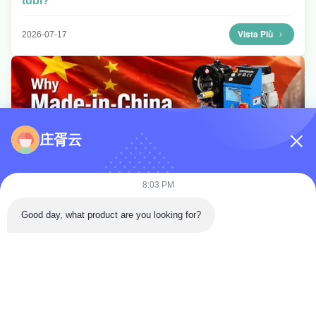
tubi?
Vista Più
2026-07-17
庄胥云
8:03 PM
Good day, what product are you looking for?
Perché le macchine per il crimping dei tubi P32
Made in China sono l'investimento più intelligente
per il tuo laboratorio
Vista Più
2026-07-16