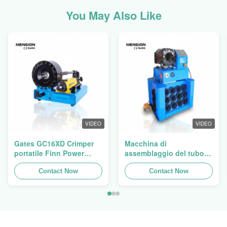
You May Also Like
VIDEO
VIDEO
Gates GC16XD Crimper
Macchina di
portatile Finn Power
assemblaggio del tubo
P16HP Crimper manuale
idraulico, macchina di
per cavi idraulici in
Contact Now
frenatura del tubo,
Contact Now
vendita
manifattura del tubo Finn
Power Swager