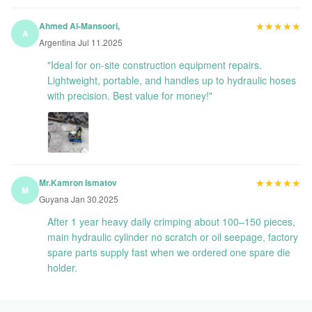
★★★★★
★★★★★
Ahmed Al-Mansoori,
A
Argentina Jul 11.2025
"Ideal for on-site construction equipment repairs.
Lightweight, portable, and handles up to hydraulic hoses
with precision. Best value for money!"
★★★★★
★★★★★
Mr.Kamron Ismatov
M
Guyana Jan 30.2025
After 1 year heavy daily crimping about 100–150 pieces,
main hydraulic cylinder no scratch or oil seepage, factory
spare parts supply fast when we ordered one spare die
holder.