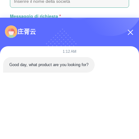
Messaggio di richiesta
*
庄胥云
1:12 AM
Good day, what product are you looking for?
Attachare file
Selezionare i file
Puoi caricare fino a 5 file e ogni file può avere una dimensione
massima di 10 MB
Invio